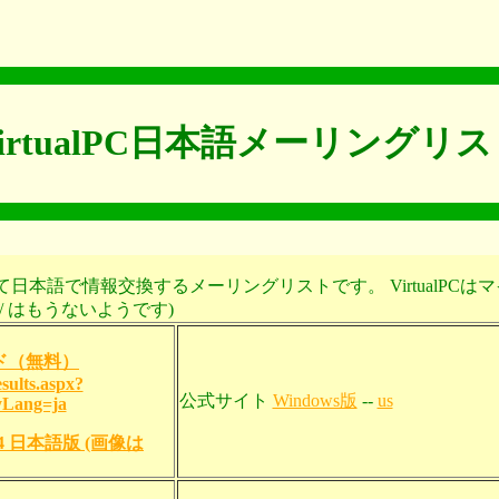
irtualPC日本語メーリングリ
話題について日本語で情報交換するメーリングリストです。 Virtua
com/ はもうないようです)
ンロード（無料）
sults.aspx?
公式サイト
Windows版
--
us
yLang=ja
n 2004 日本語版 (画像は