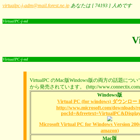
virtualpc-j-adm@mail.forest.ne.jp
あなたは [ 74193 ] 人めです
VirtualPC-j-ml
V
VirtualPC-j-ml
VirtualPC のMac版Windows版の両方の
から発売されています。 (http://www.connectix.
Windows版
Virtual PC (for windows) ダウ
http://www.microsoft.com/downloads/re
pocId=&freetext=VirtualPC&Displa
Microsoft Virtual PC for Windows Versio
amazon)
Mac版