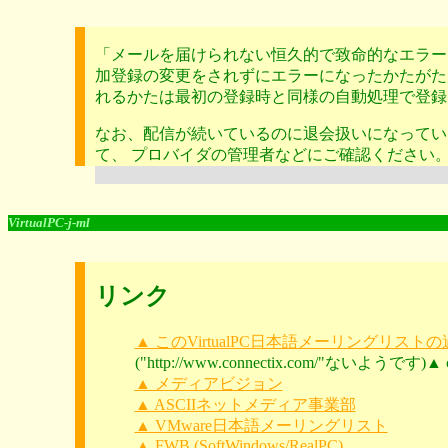
「メールを届けられない恒久的で致命的なエラー
加登録の変更をされずにエラーになったかたがた
れるかたは最初の登録時と同様の自動処理で登録
なお、配信が続いているのに退会扱いになってい
て、 プロバイダの管理者などにご確認ください
VirtualPC-j-ml
リンク
▲ このVirtualPC日本語メーリングリス
("http://www.connectix.com/"ないようです)▲ co
▲ メディアビジョン
▲ ASCIIネットメディア事業部
▲ VMware日本語メーリングリスト
▲ FWB (SoftWindows/RealPC)