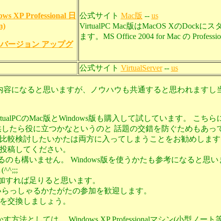
dows XP Professional 日
公式サイト
Mac版
--
us
)
VirtualPC Mac版はMacOS Xの
ます。MS Office 2004 for Mac の Profe
7 日本語版 バージョン アップグ
公式サイト
VirtualServer
--
us
のみの内容になると思いますが、ノウハウも共通すると思われます
rtualPCのMac版とWindows版も購入して試しています。 
供したら役に立つかなというのと 話題の交錯を防ぐためもあっ
付いて比較検討したいかたは両方に入ってしまうことをお勧めしま
投稿してください。
のも構いません。 Windows版を使うかたも参考になると思いま
;;;
参加すれば足りると思います。
いらっしゃるかたがたの参加を歓迎します。
を交換しましょう。
法としては、 Windows XP Professionalマシン(小型ノー