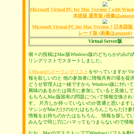
Microsoft Virtual PC for Mac Version 7 with Win
本語版 通常版 (画像はamazon
Microsoft Virtual PC for Mac Version 
レード版 (画像はamazon)
Virtual Server版
個々の投稿はMac版Windows版のどちらか
リングリストでスタートしました。
VMwareのメーリングリスト
をやっていますが Vi
報を欲しいのと 他の参加者に情報共有の場を提
どうせ管理人は一緒ですから Windows版に
興味のあるかたは両方に参加していると見做して
もちろんMac版固有の問題について情報交換される
す。 片方しか持っていないのが普通と思いますし(^^
マシンがMacだけのかたはもちろんこちらだけ
情報をお持ちのかたはもちろん、 情報を探して
みんなで同じ穴にハマってもつまらないので情報
なお、MacのデスクトップでWindowsソフトを動かす方