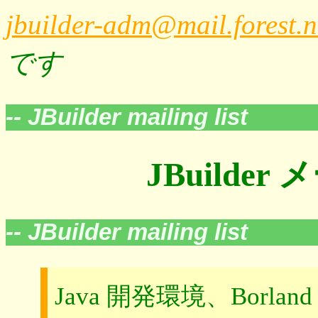
jbuilder-adm@mail.forest.n
です
-- JBuilder mailing list
JBuilde
-- JBuilder mailing list
Java 開発環境、Borlan