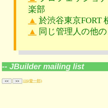
楽部
▲
於渋谷東京FORT
▲
同じ管理人の他の
-- JBuilder mailing list
i16(愛一郎)