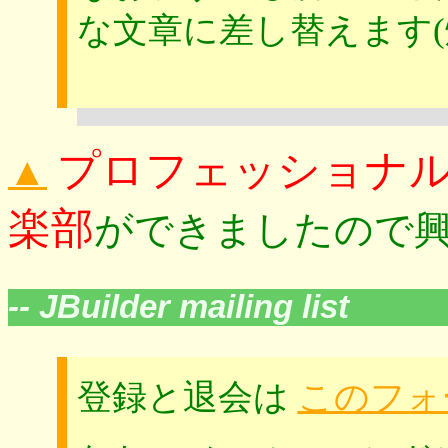
な文章に差し替えます(
プロフェッショナ
▲
楽部
ができましたので
-- JBuilder mailing list
登録と退会は
このフォ